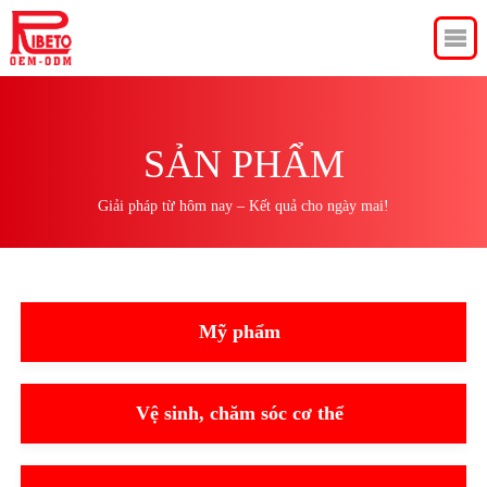
SẢN PHẨM
Giải pháp từ hôm nay – Kết quả cho ngày mai!
Mỹ phẩm
Vệ sinh, chăm sóc cơ thể