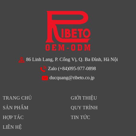
86 Linh Lang, P. Cống Vị, Q. Ba Đình, Hà Nội
Zalo (+84)095-977-0898
ducquang@ribeto.co.jp
TRANG CHỦ
GIỚI THIỆU
SẢN PHẨM
QUY TRÌNH
HỢP TÁC
TIN TỨC
LIÊN HỆ