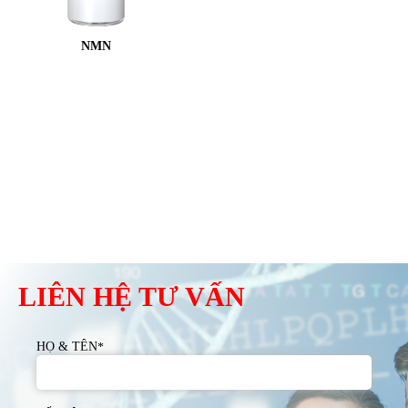
NMN
LIÊN HỆ TƯ VẤN
HỌ & TÊN
*