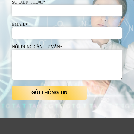
SỐ ĐIỆN THOẠI
*
EMAIL
*
NỘI DUNG CẦN TƯ VẤN
*
GỬI THÔNG TIN