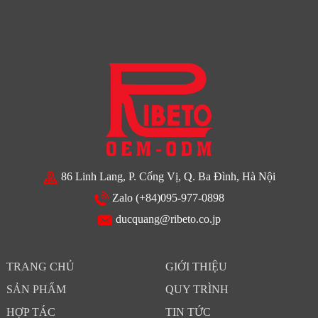
86 Linh Lang, P. Cống Vị, Q. Ba Đình, Hà Nội
Zalo (+84)095-977-0898
ducquang@ribeto.co.jp
TRANG CHỦ
GIỚI THIỆU
SẢN PHẨM
QUY TRÌNH
HỢP TÁC
TIN TỨC