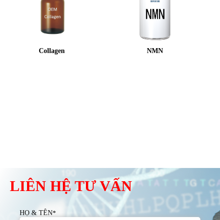
Collagen
NMN
LIÊN HỆ TƯ VẤN
HỌ & TÊN
*