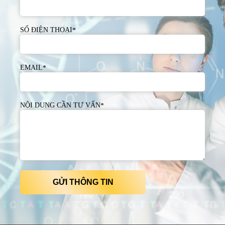
SỐ ĐIỆN THOẠI
*
EMAIL
*
NỘI DUNG CẦN TƯ VẤN
*
GỬI THÔNG TIN