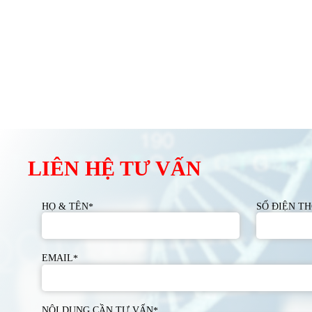
LIÊN HỆ TƯ VẤN
HỌ & TÊN
SỐ ĐIỆN TH
*
EMAIL
*
NỘI DUNG CẦN TƯ VẤN
*