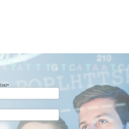
OẠI
*