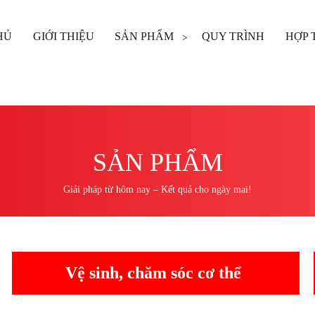
HỦ
GIỚI THIỆU
SẢN PHẨM
QUY TRÌNH
HỢP 
SẢN PHẨM
Giải pháp từ hôm nay – Kết quả cho ngày mai!
Vệ sinh, chăm sóc cơ thể